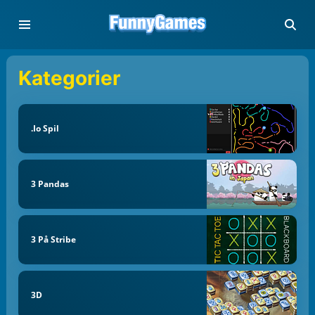
Kategorier
.io Spil
3 Pandas
3 På Stribe
3D