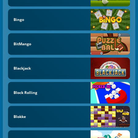
Bingo
BitMango
Blackjack
Block Rolling
Blokke