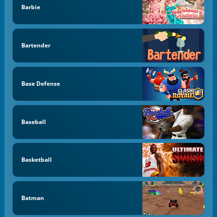
Barbie
Bartender
Base Defense
Baseball
Basketball
Batman