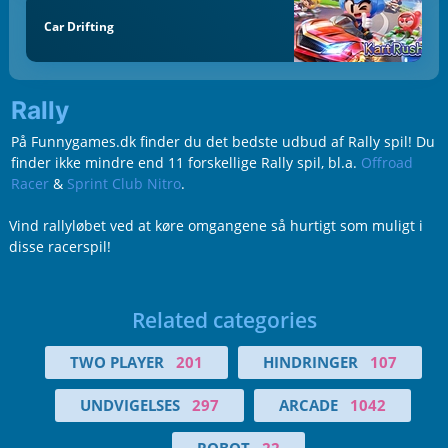
Car Drifting
Rally
På Funnygames.dk finder du det bedste udbud af Rally spil! Du
finder ikke mindre end 11 forskellige Rally spil, bl.a.
Offroad
Racer
&
Sprint Club Nitro
.
Vind rallyløbet ved at køre omgangene så hurtigt som muligt i
disse racerspil!
Related categories
TWO PLAYER
201
HINDRINGER
107
UNDVIGELSES
297
ARCADE
1042