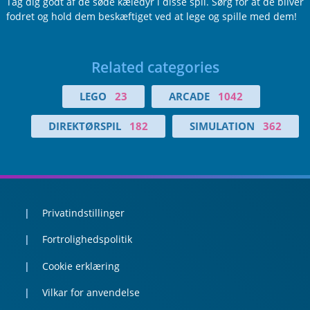
Tag dig godt af de søde kæledyr i disse spil. Sørg for at de bliver
fodret og hold dem beskæftiget ved at lege og spille med dem!
Related categories
LEGO
23
ARCADE
1042
DIREKTØRSPIL
182
SIMULATION
362
Privatindstillinger
Fortrolighedspolitik
Cookie erklæring
Vilkar for anvendelse