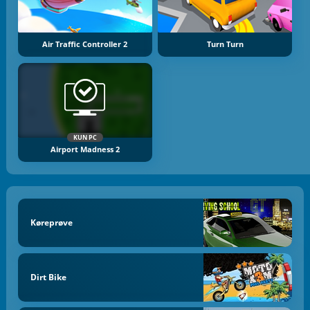
Air Traffic Controller 2
Turn Turn
KUN PC
Airport Madness 2
Køreprøve
Dirt Bike