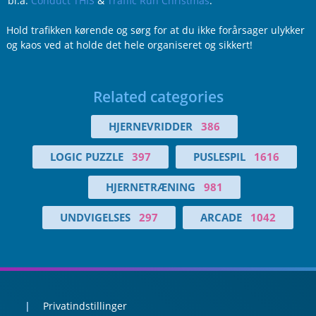
bl.a.
Conduct THIS
&
Traffic Run Christmas
.
Hold trafikken kørende og sørg for at du ikke forårsager ulykker
og kaos ved at holde det hele organiseret og sikkert!
Related categories
HJERNEVRIDDER
386
LOGIC PUZZLE
397
PUSLESPIL
1616
HJERNETRÆNING
981
UNDVIGELSES
297
ARCADE
1042
Privatindstillinger