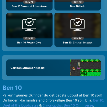
KUN PC
KUN PC
Ben 10 Samurai Adventure
Ben 10 Help
KUN PC
KUN PC
Ben 10 Power Dive
Ben 10: Critical Impact
Cartoon Summer Resort
Ben 10
På Funnygames.dk finder du det bedste udbud af Ben 10 spil!
Du finder ikke mindre end 6 forskellige Ben 10 spil, bl.a.
Ben10:
Duel of the Duplicates
&
Chronopolis: Ben 10 Omniverse
.