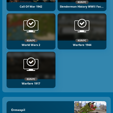
KUN PC
Call Of War 1942
Slenderman History WWII Faceless Horror
KUN PC
KUN PC
World Wars 2
Warfare 1944
KUN PC
Warfare 1917
Ormespil