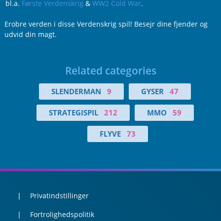
bl.a.
Første Verdenskrig
&
WW2 Cold War
.
Erobre verden i disse Verdenskrig spil! Besejr dine fjender og
udvid din magt.
Related categories
SLENDERMAN
9
GYSER
47
STRATEGISPIL
212
MMO
59
FLYVE
73
Privatindstillinger
Fortrolighedspolitik