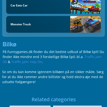
Car Eats Car
Monster Truck
Bilkø
På Funnygames.dk finder du det bedste udbud af Bilkø Spil! Du
finder ikke mindre end 3 forskellige Bilkø Spil, bl.a.
Traffic Jam
3D
&
Traffic Jam: Hop On
.
Se om du kan komme igennem bilkøen på en sikker måde. Sørg
for at du ikke rammer andre billister og hold ekstra øje med de
udsatte fodgængere!
Related categories