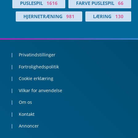
PUSLESPIL
1616
FARVE PUSLESPIL
66
HJERNETRÆNING
981
LÆRING
130
Privatindstillinger
Fortrolighedspolitik
Cookie erklæring
Vilkar for anvendelse
Om os
Kontakt
Annoncer