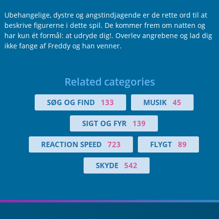
Ubehangelige, dystre og angstindjagende er de rette ord til at
beskrive figurerne i dette spil. De kommer frem om natten og
har kun ét formål: at udryde dig!. Overlev angrebene og lad dig
ikke fange af Freddy og han venner.
Related categories
SØG OG FIND
133
MUSIK
45
SIGT OG FYR
139
REACTION SPEED
723
FLYGT
89
SKYDE
542