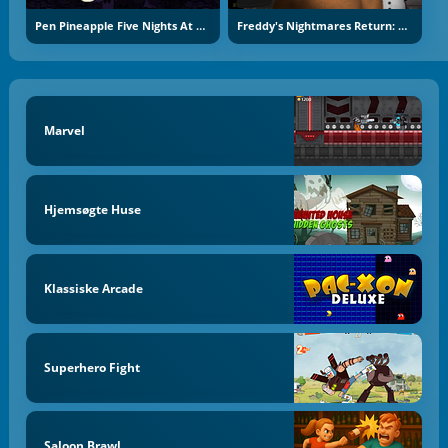
Pen Pineapple Five Nights At Freddy's
Freddy's Nightmares Return: Horror New Year
Marvel
Hjemsøgte Huse
Klassiske Arcade
Superhero Fight
Saloon Brawl