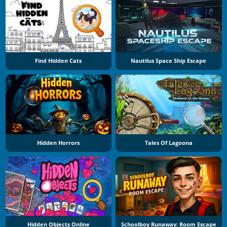
Find Hidden Cats
Nautilus Space Ship Escape
Hidden Horrors
Tales Of Lagoona
Hidden Objects Online
Schoolboy Runaway: Room Escape