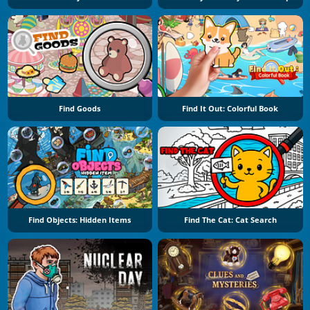
Find Goods
Find It Out: Colorful Book
Find Objects: Hidden Items
Find The Cat: Cat Search