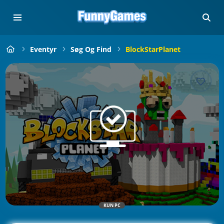
Eventyr
Søg Og Find
BlockStarPlanet
KUN PC