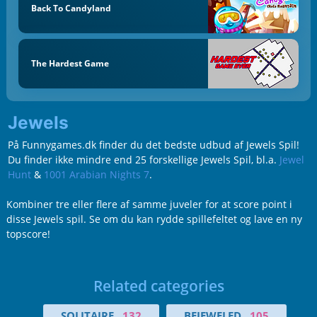
Back To Candyland
The Hardest Game
Jewels
På Funnygames.dk finder du det bedste udbud af Jewels Spil!
Du finder ikke mindre end 25 forskellige Jewels Spil, bl.a.
Jewel
Hunt
&
1001 Arabian Nights 7
.
Kombiner tre eller flere af samme juveler for at score point i
disse Jewels spil. Se om du kan rydde spillefeltet og lave en ny
topscore!
Related categories
SOLITAIRE
132
BEJEWELED
105