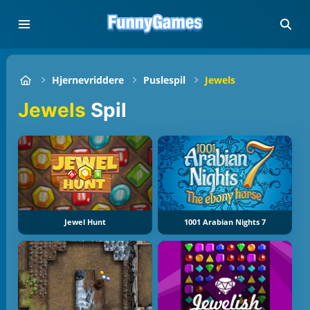
Hjernevriddere
Puslespil
Jewels
Jewels
Spil
Jewel Hunt
1001 Arabian Nights 7