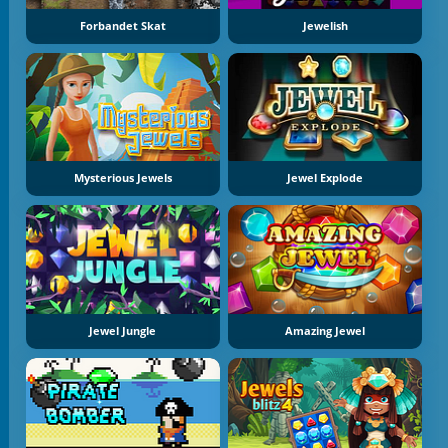
Forbandet Skat
Jewelish
Mysterious Jewels
Jewel Explode
Jewel Jungle
Amazing Jewel