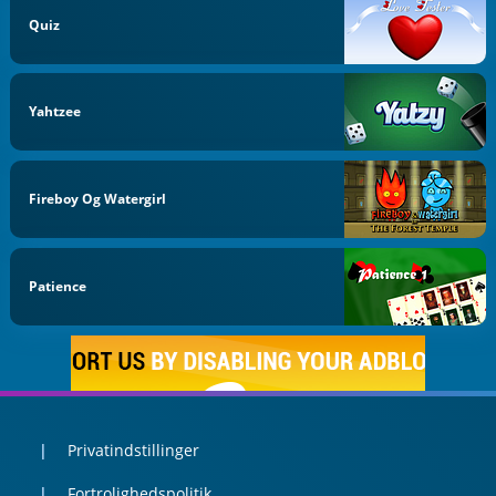
Quiz
Yahtzee
Fireboy Og Watergirl
Patience
Privatindstillinger
Fortrolighedspolitik