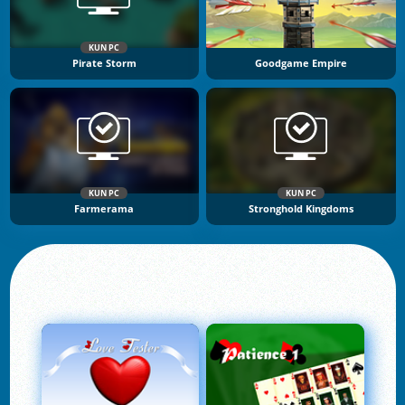
KUN PC
Pirate Storm
Goodgame Empire
KUN PC
KUN PC
Farmerama
Stronghold Kingdoms