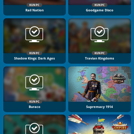
KUN PC
KUN PC
Rail Nation
Goodgame Disco
KUN PC
KUN PC
Shadow Kings: Dark Ages
Travian Kingdoms
KUN PC
Buraco
Supremacy 1914