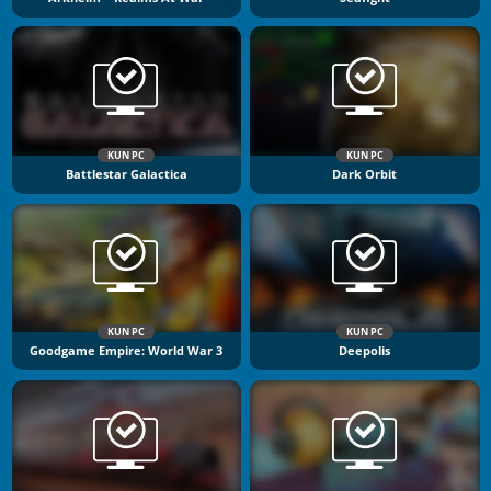
KUN PC
KUN PC
Battlestar Galactica
Dark Orbit
KUN PC
KUN PC
Goodgame Empire: World War 3
Deepolis