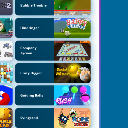
Bubble Trouble
Hindringer
Company
Tycoon
Crazy Digger
Guiding Balls
Svingespil