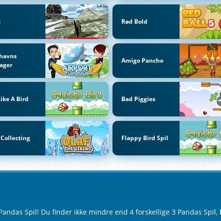
t
Rød Bold
thavns
Amigo Pancho
ager
Like A Bird
Bad Piggies
 Collecting
Flappy Bird Spil
ndas Spil! Du finder ikke mindre end 4 forskellige 3 Pandas Spil, 