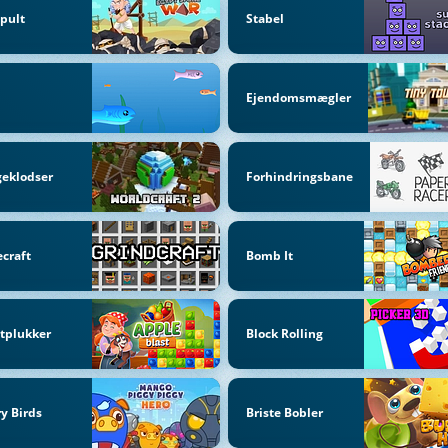
pult
Stabel
Ejendomsmægler
eklodser
Forhindringsbane
craft
Bomb It
tplukker
Block Rolling
y Birds
Briste Bobler