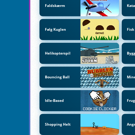
Faldskærm
Kata
Følg Kuglen
Fisk
Helikopterspil
Bygg
Bouncing Ball
Mine
Idle-Based
Frug
Shopping Helt
Angr