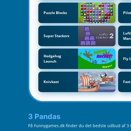
Puzzle Blocks
Pilo
Luf
Super Stackers
Man
Hedgehog
Fly 
Launch
Knivkast
Fast
3 Pandas
På Funnygames.dk finder du det bedste udbud af 3 Pa