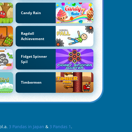
Candy Rain
Ragdoll
Achievement
Fidget Spinner
Spil
Timbermen
bl.a.
3 Pandas in Japan
&
3 Pandas 1
.