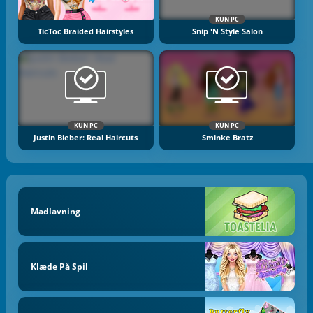
KUN PC
TicToc Braided Hairstyles
Snip 'n Style Salon
KUN PC
KUN PC
Justin Bieber: Real Haircuts
Sminke Bratz
Madlavning
Klæde På Spil