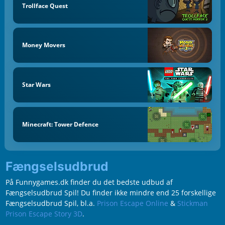
Trollface Quest
Money Movers
Star Wars
Minecraft: Tower Defence
Fængselsudbrud
På Funnygames.dk finder du det bedste udbud af
Fængselsudbrud Spil! Du finder ikke mindre end 25 forskellige
Fængselsudbrud Spil, bl.a.
Prison Escape Online
&
Stickman
Prison Escape Story 3D
.