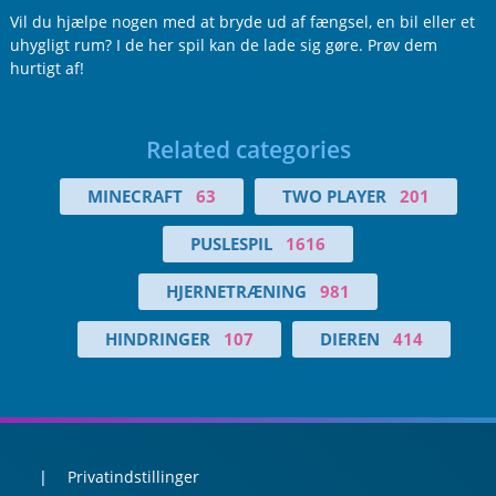
Vil du hjælpe nogen med at bryde ud af fængsel, en bil eller et
uhygligt rum? I de her spil kan de lade sig gøre. Prøv dem
hurtigt af!
Related categories
MINECRAFT
63
TWO PLAYER
201
PUSLESPIL
1616
HJERNETRÆNING
981
HINDRINGER
107
DIEREN
414
Privatindstillinger