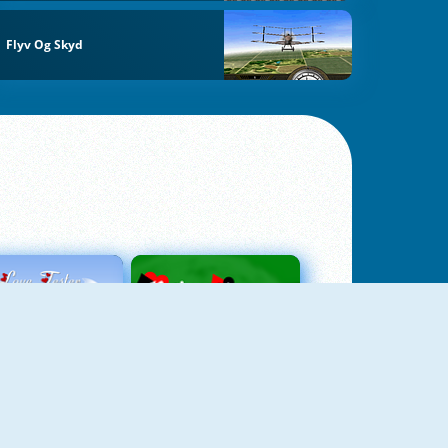
Flyv Og Skyd
Love Tester
Patience 1