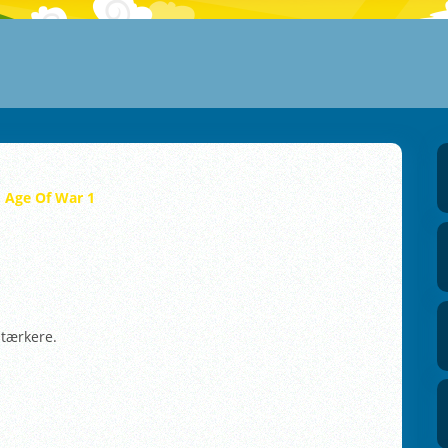
Age Of War 1
stærkere.