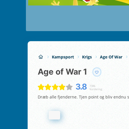
Kampsport
Krigs
Age Of War
Age of War 1
3.8
7386
Vurdering;
Dræb alle fjenderne. Tjen point og bliv endnu 