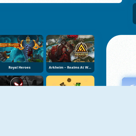
Royal Heroes
Arkheim – Realms At War
Stickman Archer 4
Armored Blasters