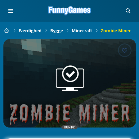
Færdighed
Bygge
Minecraft
Zombie Miner
KUN PC