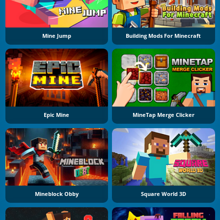
Mine Jump
Building Mods For Minecraft
Epic Mine
MineTap Merge Clicker
Mineblock Obby
Square World 3D