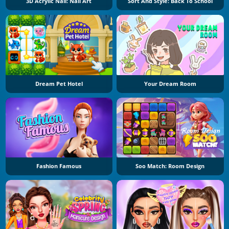
3D Acrylic Nail: Nail Art
Sort And Style: Back To School
Dream Pet Hotel
Your Dream Room
Fashion Famous
Soo Match: Room Design