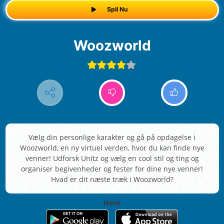
Spil Nu
Woozworld
Vælg din personlige karakter og gå på opdagelse i
Woozworld, en ny virtuel verden, hvor du kan finde nye
venner! Udforsk Unitz og vælg en cool stil og ting og
organiser begivenheder og fester for dine nye venner!
Hvad er dit næste træk i Woozworld?
Hent