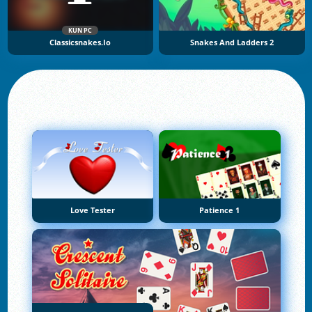
KUN PC
Classicsnakes.io
Snakes And Ladders 2
Love Tester
Patience 1