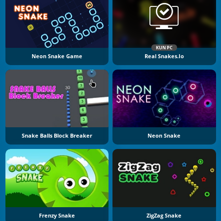
KUN PC
Neon Snake Game
Real Snakes.io
Snake Balls Block Breaker
Neon Snake
Frenzy Snake
ZigZag Snake