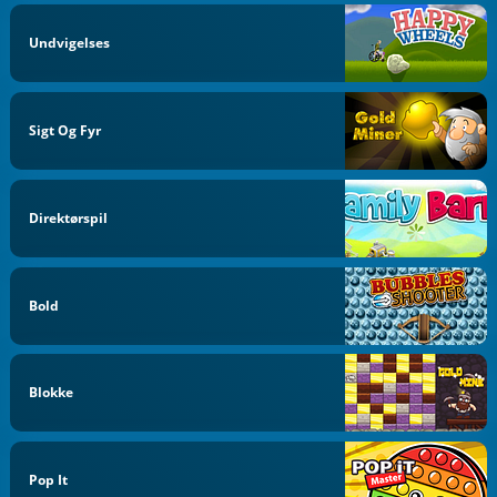
Undvigelses
Sigt Og Fyr
Direktørspil
Bold
Blokke
Pop It