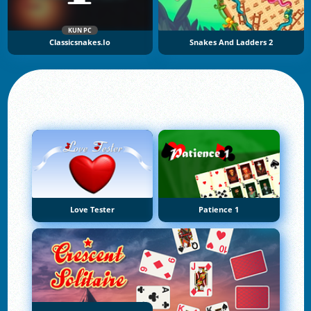
KUN PC
Classicsnakes.io
Snakes And Ladders 2
Love Tester
Patience 1