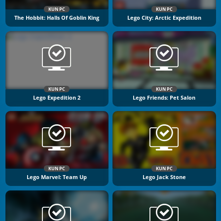
KUN PC
KUN PC
The Hobbit: Halls Of Goblin King
Lego City: Arctic Expedition
KUN PC
KUN PC
Lego Expedition 2
Lego Friends: Pet Salon
KUN PC
KUN PC
Lego Marvel: Team Up
Lego Jack Stone