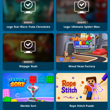
KUN PC
KUN PC
Lego Star Wars: Yoda Chronicles
Lego: Ultimate Spider-Man
KUN PC
Ninjago: Rush
Wood Hexa Factory
Marble Sort
Rope Stitch Puzzle