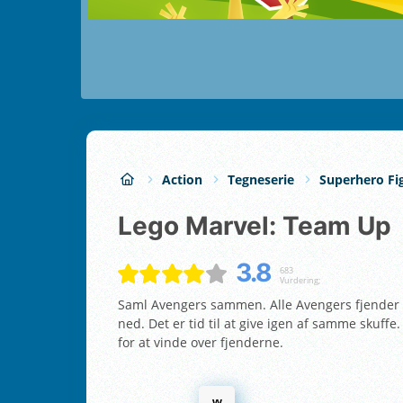
Action
Tegneserie
Superhero Fi
Lego Marvel: Team Up
3.8
683
Vurdering;
Saml Avengers sammen. Alle Avengers fjender ar
ned. Det er tid til at give igen af samme sku
for at vinde over fjenderne.
w