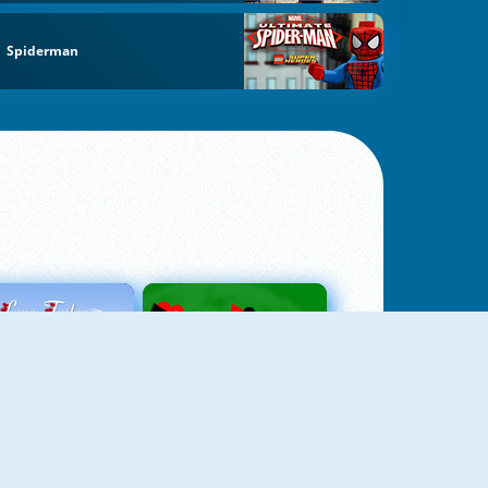
Spiderman
Love Tester
Patience 1