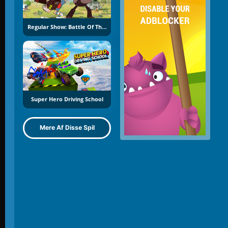
Regular Show: Battle Of The Behemoths
Super Hero Driving School
Mere Af Disse Spil