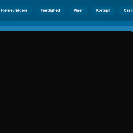
Hjernevriddere
Færdighed
Piger
Kortspil
Casi