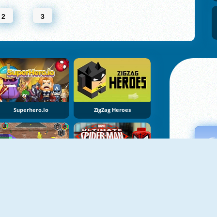
2
3
Superhero.io
ZigZag Heroes
Lego DC Comics: Super Heroes
Lego: Ultimate Spider-Man