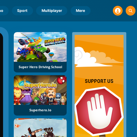
no
Sport
Multiplayer
Mere
Super Hero Driving School
Superhero.io