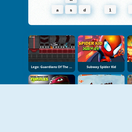
a
s
d
1
Lego: Guardians Of The Galaxy
Subway Spider Kid
TMNT Shadow Heroes
Regular Show: Battle Of The Behemoths