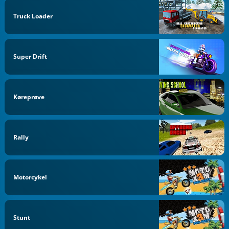
Truck Loader
Super Drift
Køreprøve
Rally
Motorcykel
Stunt