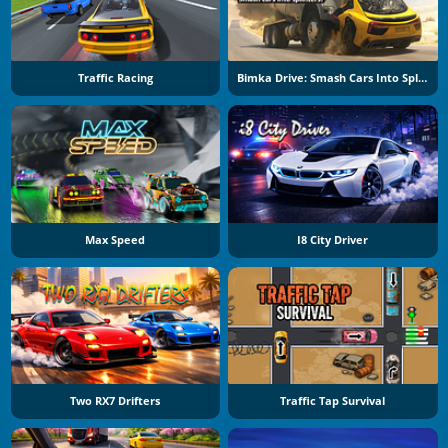
Traffic Racing
Bimka Drive: Smash Cars Into Splinters
Max Speed
I8 City Driver
Two RX7 Drifters
Traffic Tap Survival