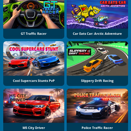
GT Traffic Racer
Car Eats Car: Arctic Adventure
Cool Supercars Stunts PvP
Slippery Drift Racing
M5 City Driver
Police Traffic Racer