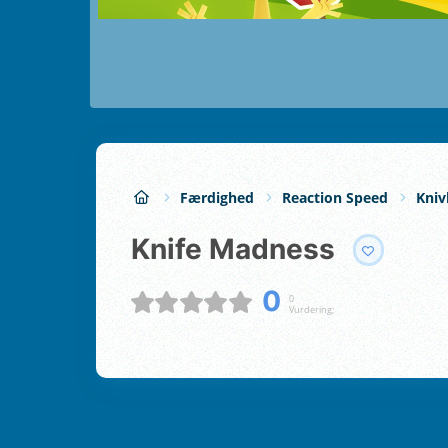
Færdighed
Reaction Speed
Kniv
Knife Madness
0
0
Vurdering;