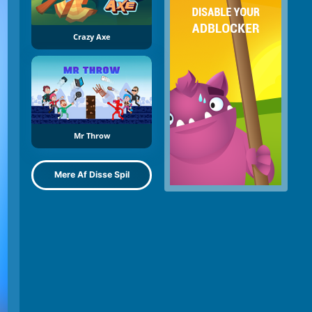
Crazy Axe
Mr Throw
Mere Af Disse Spil