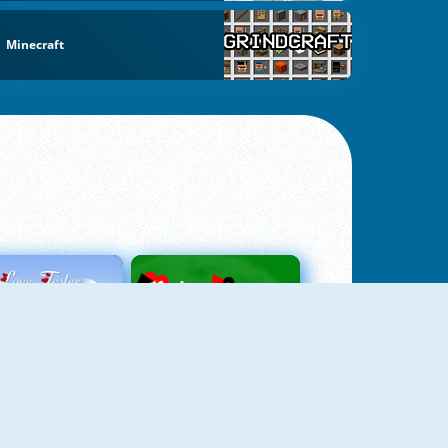
Minecraft
Love Tester
Patience 1