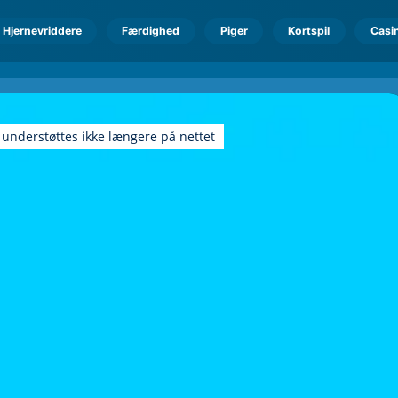
Hjernevriddere
Færdighed
Piger
Kortspil
Casi
 understøttes ikke længere på nettet