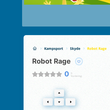
Kampsport
Skyde
Robot Rage
Robot Rage
0
0
Vurdering;