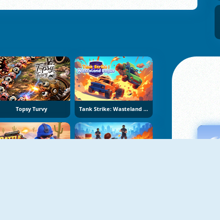
Topsy Turvy
Tank Strike: Wasteland Rogue
Battle Arena
Sniper Master Online