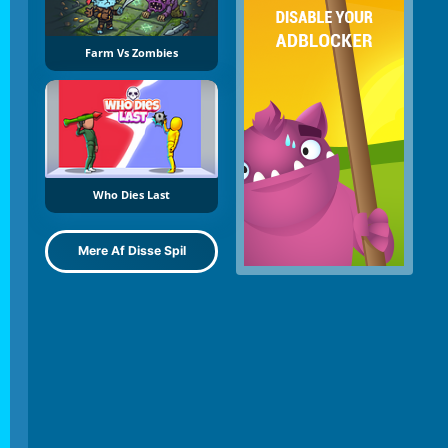
Farm Vs Zombies
Who Dies Last
Mere Af Disse Spil