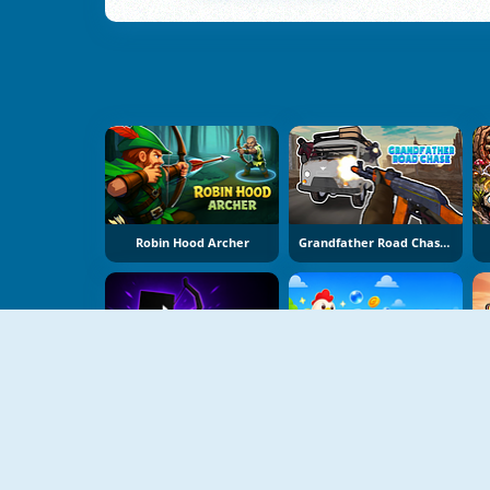
Robin Hood Archer
Grandfather Road Chase: Realistic Shooter
Blocky Archer Run
Bubble Blasters