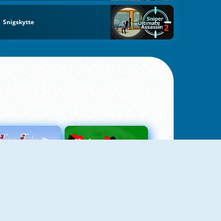
Snigskytte
Love Tester
Patience 1