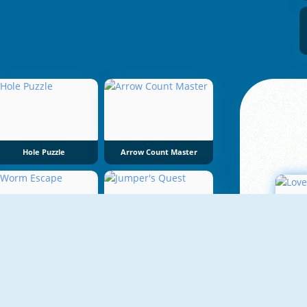
Hole Puzzle
Arrow Count Master
Worm Escape
Jumper's Quest