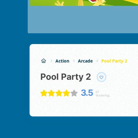
Action
Arcade
Pool Party 2
Pool Party 2
3.5
67
Vurdering;