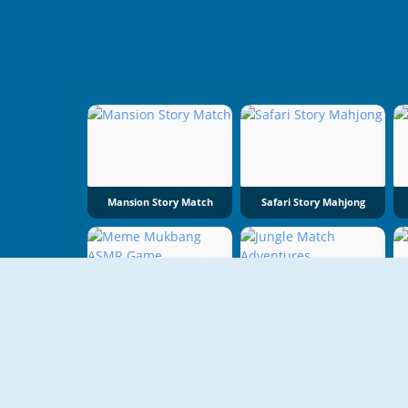
Mansion Story Match
Safari Story Mahjong
Meme Mukbang ASMR Game
Jungle Match Adventures