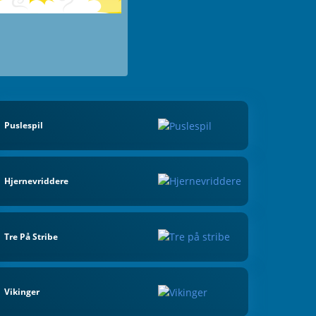
Puslespil
Hjernevriddere
Tre På Stribe
Vikinger