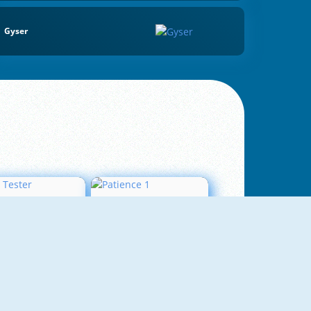
Gyser
Love Tester
Patience 1