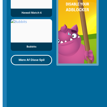
Hawaii Match 6
Bubbits
Mere Af Disse Spil