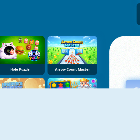
Hole Puzzle
Arrow Count Master
Jumper's Quest
Fish Story 4