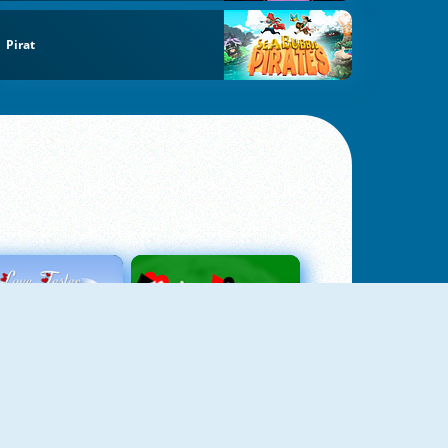
Pirat
Love Tester
Patience 1