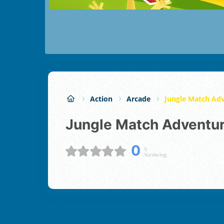
Action
Arcade
Jungle Match Ad
Jungle Match Adventu
0
0
Vurdering;