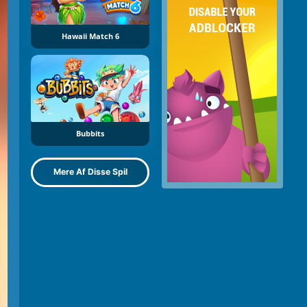
Hawaii Match 6
Bubbits
Mere Af Disse Spil