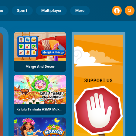
no
Sport
Multiplayer
Mere
Merge And Decor
Kalulu Tanhulu ASMR Mukbang