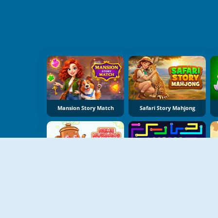
Mansion Story Match
Safari Story Mahjong
Meme Mukbang ASMR Game
Worm Escape