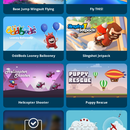
Base Jump Wingsuit Flying
Fly THIS!
OddBods Looney Ballooney
Slingshot Jetpack
Helicopter Shooter
Puppy Rescue