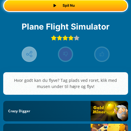
Spil Nu
Plane Flight Simulator
Hvor godt kan du flyve? Tag plads ved roret, klik med
musen under til højre og flyv!
Crazy Digger