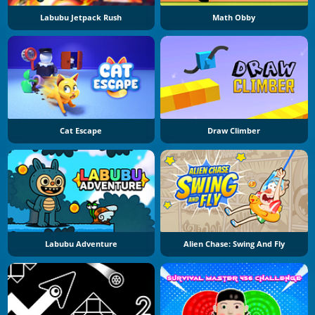
Labubu Jetpack Rush
Math Obby
Cat Escape
Draw Climber
Labubu Adventure
Alien Chase: Swing And Fly