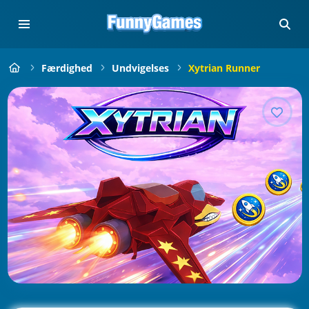
Færdighed
Undvigelses
Xytrian Runner