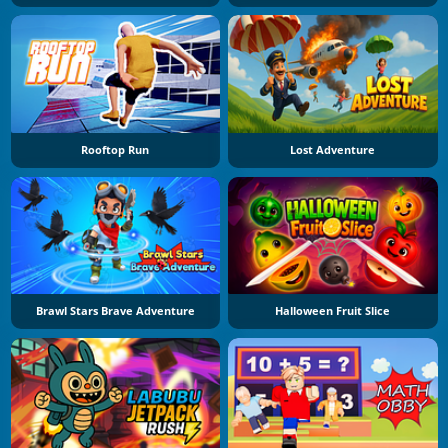
Rooftop Run
Lost Adventure
Brawl Stars Brave Adventure
Halloween Fruit Slice