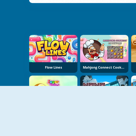
Flow Lines
Mahjong Connect Cookware
Sugar Tales
NoNoSparks: Genesis