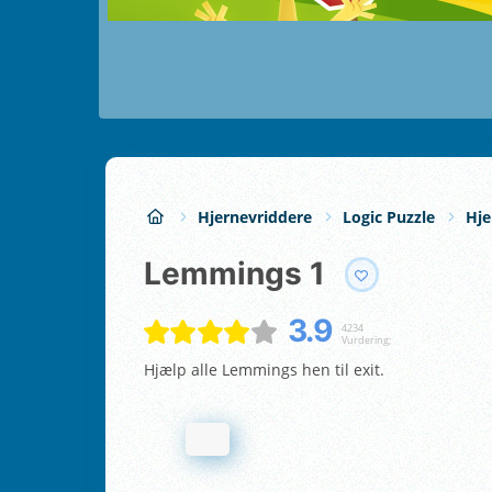
Hjernevriddere
Logic Puzzle
Hje
Lemmings 1
3.9
4234
Vurdering;
Hjælp alle Lemmings hen til exit.