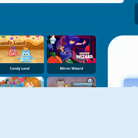
Candy Land
Mirror Wizard
Patterns Link
Laser Cannon 2