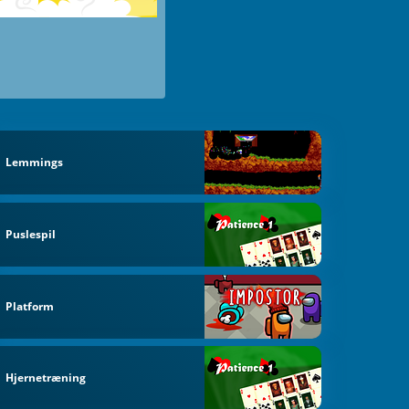
Lemmings
Puslespil
Platform
Hjernetræning