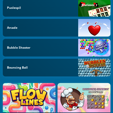
Puslespil
Arcade
Bubble Shooter
Bouncing Ball