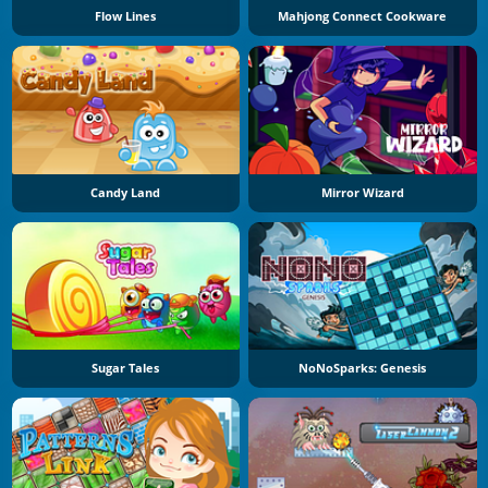
Flow Lines
Mahjong Connect Cookware
Candy Land
Mirror Wizard
Sugar Tales
NoNoSparks: Genesis