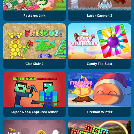
Patterns Link
Laser Cannon 2
Glas Skår 2
Candy Tile Blast
Super Noob Captured Miner
Fireblob Winter