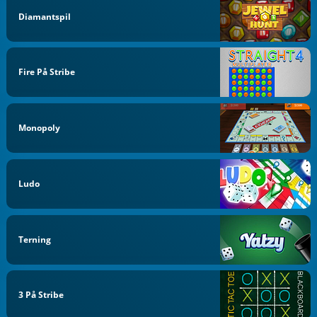
Diamantspil
Fire På Stribe
Monopoly
Ludo
Terning
3 På Stribe