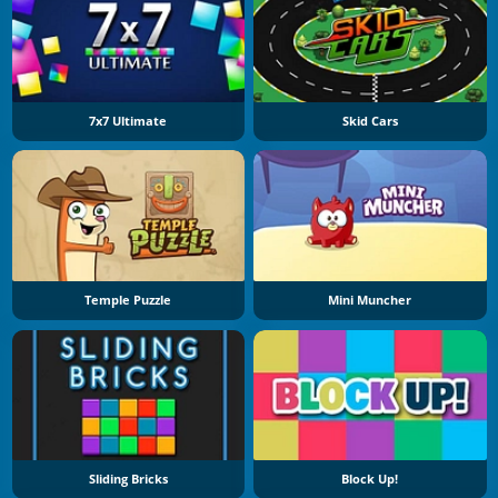
7x7 Ultimate
Skid Cars
Temple Puzzle
Mini Muncher
Sliding Bricks
Block Up!