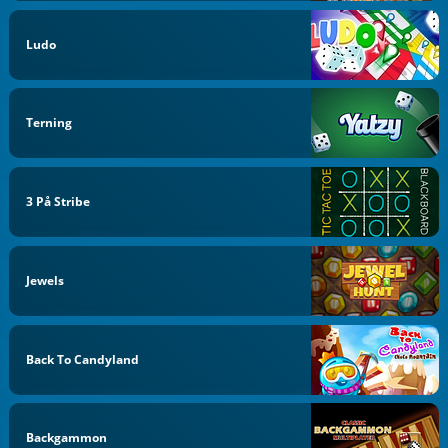
Ludo
Terning
3 På Stribe
Jewels
Back To Candyland
Backgammon