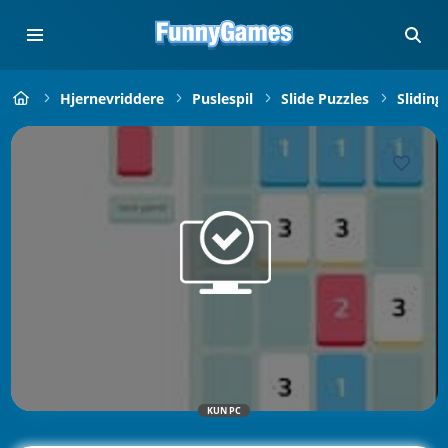
Hjernevriddere
Puslespil
Slide Puzzles
Sliding
KUN PC