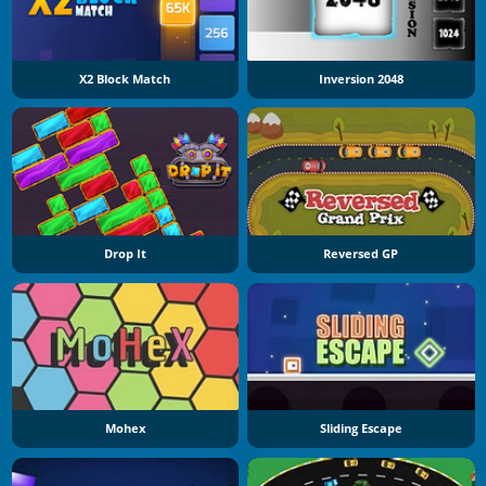
X2 Block Match
Inversion 2048
Drop It
Reversed GP
Mohex
Sliding Escape