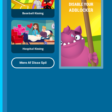
Baseball Kissing
Hospital Kissing
Mere Af Disse Spil