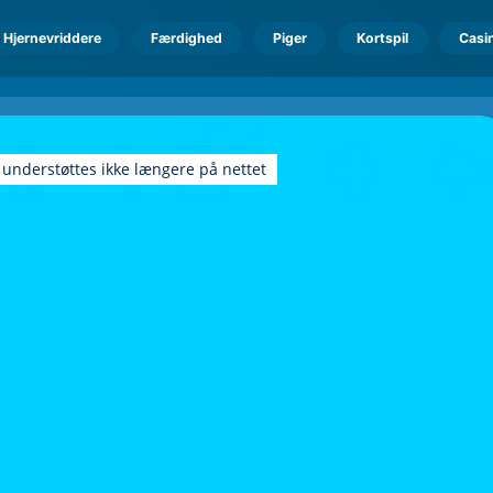
Hjernevriddere
Færdighed
Piger
Kortspil
Casi
 understøttes ikke længere på nettet