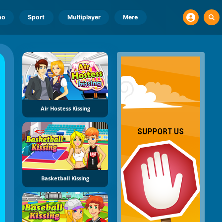
no
Sport
Multiplayer
Mere
Air Hostess Kissing
Basketball Kissing