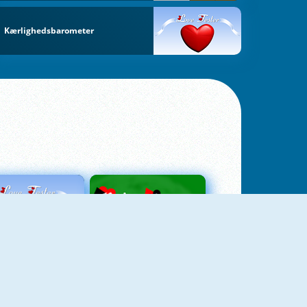
Kærlighedsbarometer
Love Tester
Patience 1