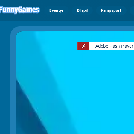
Eventyr
Bilspil
Kampsport
Adobe Flash Player