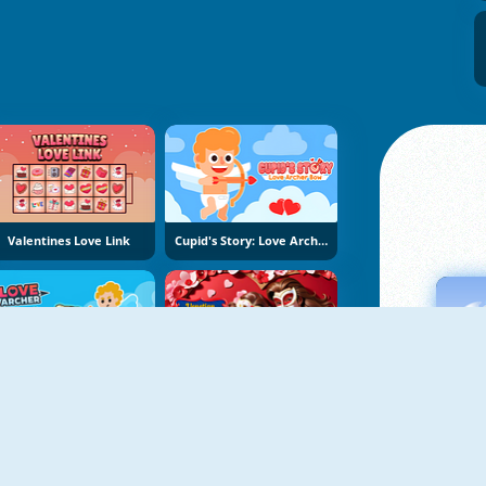
Valentines Love Link
Cupid's Story: Love Archer Bow
Love Archer
Venetian Love Affair