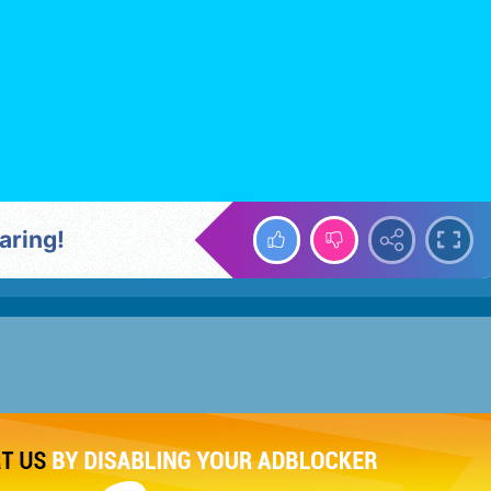
aring!