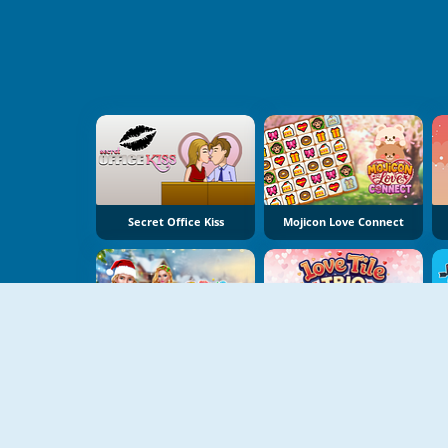
Secret Office Kiss
Mojicon Love Connect
Ellie And Ben Christmas Eve
Love Tile Trio