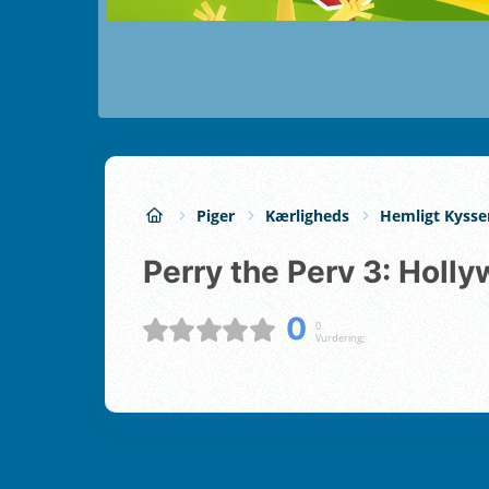
Piger
Kærligheds
Hemligt Kysse
Perry the Perv 3: Holl
0
0
Vurdering;