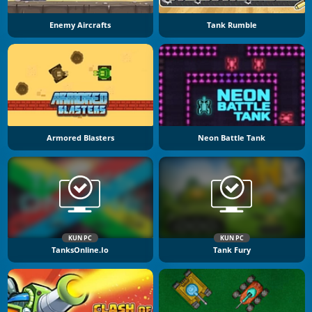
Enemy Aircrafts
Tank Rumble
Armored Blasters
Neon Battle Tank
KUN PC
KUN PC
TanksOnline.io
Tank Fury