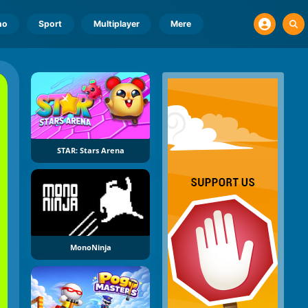
no
Sport
Multiplayer
Mere
STAR: Stars Arena
MonoNinja