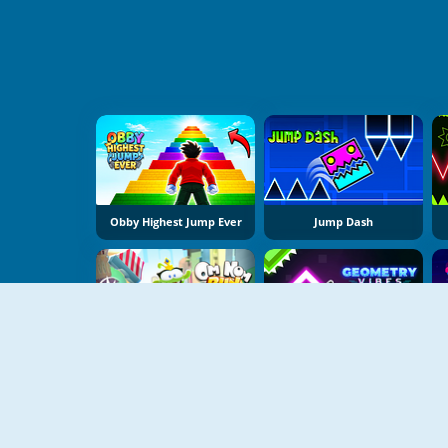
Obby Highest Jump Ever
Jump Dash
Om Nom Run
Geometry Vibes X Arrow