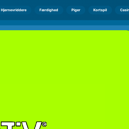
Hjernevriddere
Færdighed
Piger
Kortspil
Casi