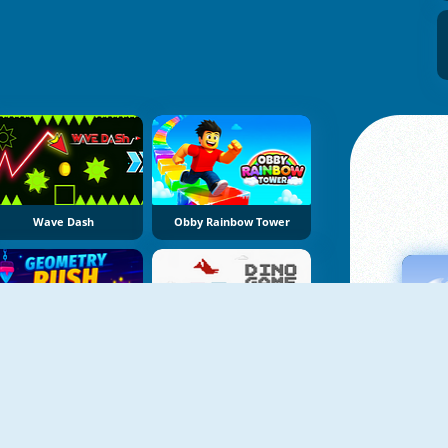
Wave Dash
Obby Rainbow Tower
Geometry Rush Online
Dino Game Online