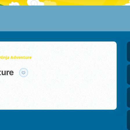
Ninja Adventure
ture