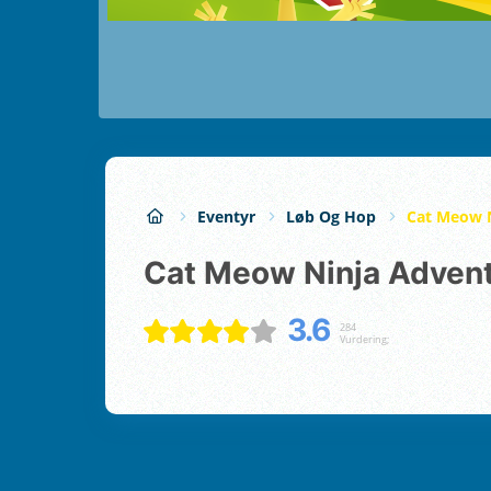
Eventyr
Løb Og Hop
Cat Meow 
Cat Meow Ninja Adven
3.6
284
Vurdering;