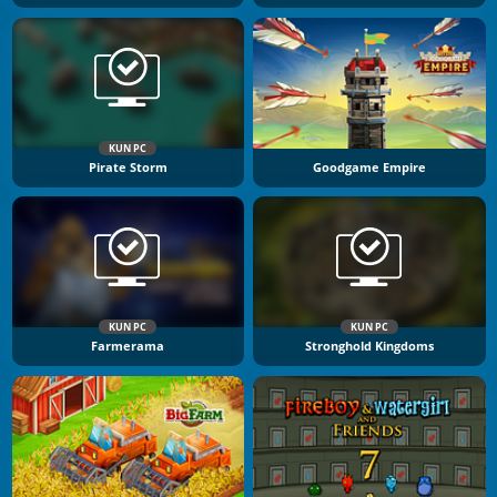
KUN PC
Pirate Storm
Goodgame Empire
KUN PC
KUN PC
Farmerama
Stronghold Kingdoms