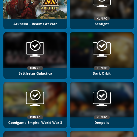
KUN PC
Arkheim – Realms At War
Seafight
KUN PC
KUN PC
Battlestar Galactica
Dark Orbit
KUN PC
KUN PC
Goodgame Empire: World War 3
Deepolis