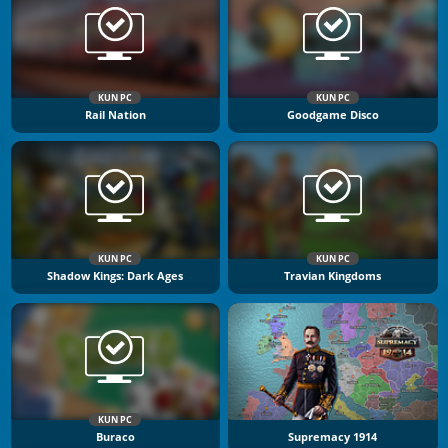
KUN PC
KUN PC
Rail Nation
Goodgame Disco
KUN PC
KUN PC
Shadow Kings: Dark Ages
Travian Kingdoms
KUN PC
Buraco
Supremacy 1914