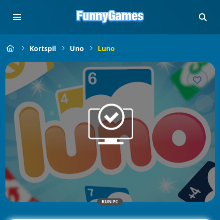
Kortspil
Uno
Luno
KUN PC