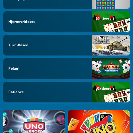
Hjernevriddere
Turn-Based
Poker
Patience