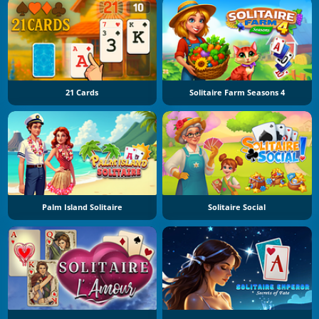
21 Cards
Solitaire Farm Seasons 4
Palm Island Solitaire
Solitaire Social