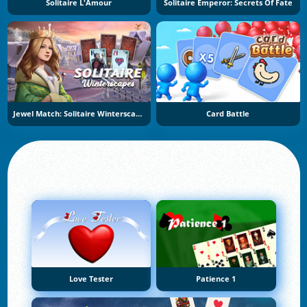
Solitaire L'Amour
Solitaire Emperor: Secrets Of Fate
Jewel Match: Solitaire Winterscapes
Card Battle
Love Tester
Patience 1