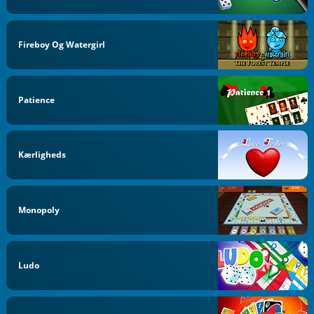
Fireboy Og Watergirl
Patience
Kærligheds
Monopoly
Ludo