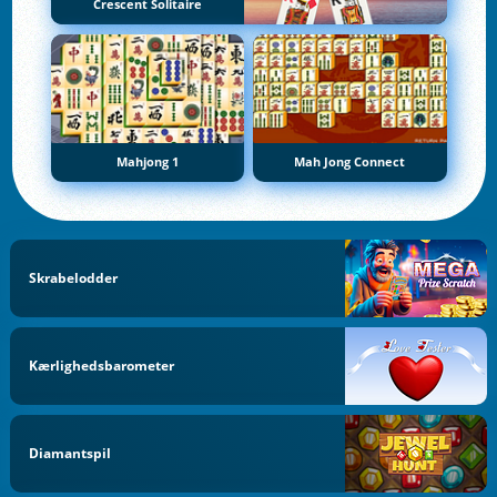
Crescent Solitaire
Mahjong 1
Mah Jong Connect
Skrabelodder
Kærlighedsbarometer
Diamantspil