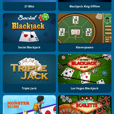
21 Blitz
Blackjack King Offline
Social Blackjack
Klaverjassen
Triple Jack
Las Vegas Blackjack