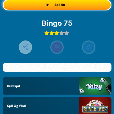
Spil Nu
Bingo 75
Brætspil
Spil Og Vind