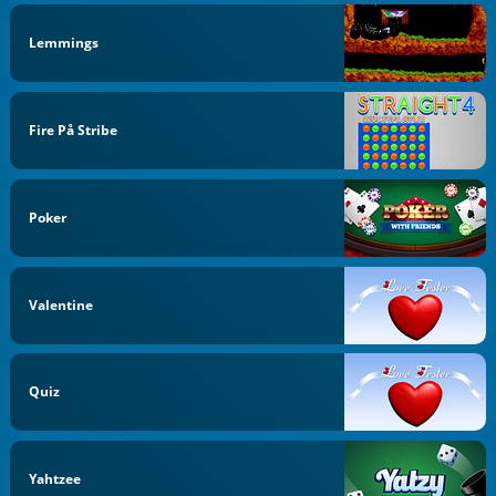
Lemmings
Fire På Stribe
Poker
Valentine
Quiz
Yahtzee